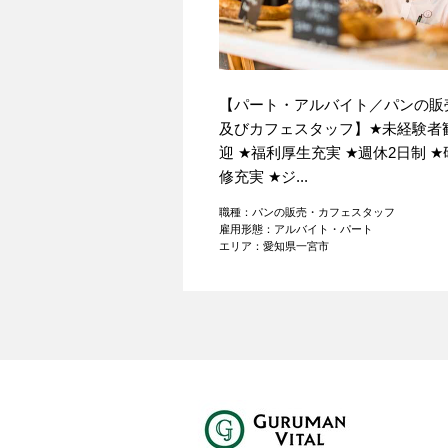
【パート・アルバイト／パンの販
及びカフェスタッフ】
★
未経験者
迎
★
福利厚生充実
★
週休2日制
★
修充実
★
ジ...
職種：パンの販売・カフェスタッフ
雇用形態：アルバイト・パート
エリア：愛知県一宮市