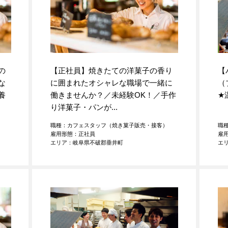
の
【正社員】焼きたての洋菓子の香り
【
な
に囲まれたオシャレな職場で一緒に
（
養
働きませんか？／未経験OK！／手作
★
り洋菓子・パンが...
）
職種：カフェスタッフ（焼き菓子販売・接客）
職
雇用形態：正社員
雇
エリア：岐阜県不破郡垂井町
エ