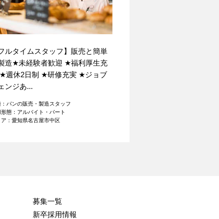
フルタイムスタッフ】販売と簡単
製造
★
未経験者歓迎
★
福利厚生充
★
週休2日制
★
研修充実
★
ジョブ
ェンジあ...
種：パンの販売・製造スタッフ
用形態：アルバイト・パート
リア：愛知県名古屋市中区
募集一覧
新卒採用情報