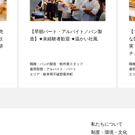
売
【早朝パート・アルバイト／パン製
【
歓
造】
★
未経験者歓迎
★
温かい社風
な
研
実
チ
職種：パンの製造・軽作業スタッフ
職
雇用形態：アルバイト・パート
雇
エリア：岐阜県不破郡垂井町
エ
私たちについて
制度・環境・文化